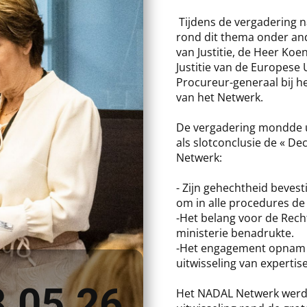
Tijdens de vergadering 
rond dit thema onder an
van Justitie, de Heer Koe
Justitie van de Europese 
Procureur-generaal bij he
van het Netwerk.
De vergadering mondde ui
als slotconclusie de « De
Netwerk:
- Zijn gehechtheid beves
om in alle procedures de
-Het belang voor de Rech
ministerie benadrukte.
-Het engagement opnam v
uitwisseling van expertis
.05.26
Het NADAL Netwerk werd o