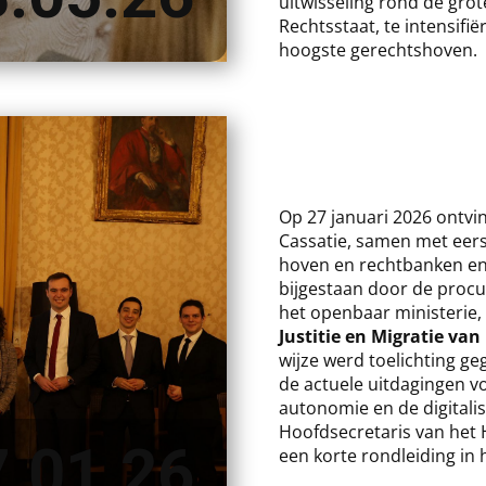
uitwisseling rond de gro
Rechtsstaat, te intensifi
hoogste gerechtshoven.
​​Op 27 januari 2026 ontv
Cassatie, samen met eers
hoven en rechtbanken en
bijgestaan door de procu
het openbaar ministerie,
Justitie en Migratie va
wijze werd toelichting ge
de actuele uitdagingen vo
autonomie en de digitali
Hoofdsecretaris van het 
7.01.26
een korte rondleiding in