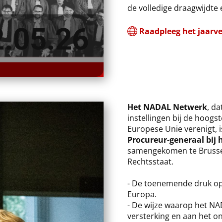
de volledige draagwijdte 
2.05.26
Raadpleeg het jaarve
​Het NADAL Netwerk
, d
instellingen bij de hoogs
Europese Unie verenigt, i
Procureur-generaal bij 
samengekomen te Brusse
Rechtsstaat.
- De toenemende druk op 
Europa.
- De wijze waarop het NA
versterking en aan het o