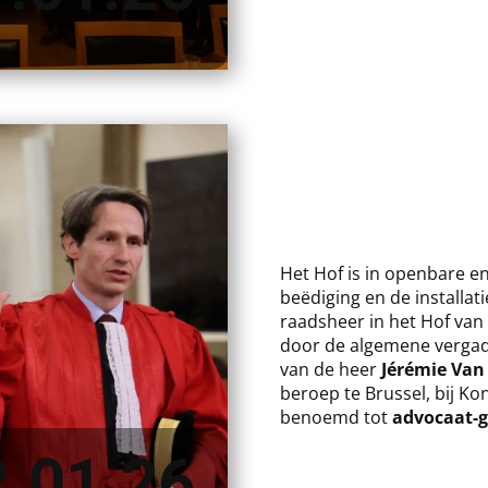
​Het Hof is in openbare e
beëdiging en de installa
raadsheer in het Hof van
door de algemene vergad
van de heer
Jérémie Van
beroep te Brussel, bij Ko
benoemd tot
advocaat-g
2.01.26