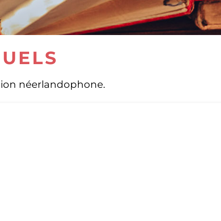
NUELS
rsion néerlandophone.