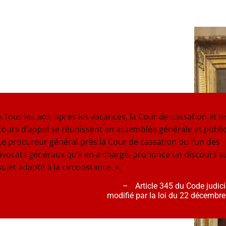
« Tous les ans, après les vacances, la Cour de cassation et le
cours d’appel se réunissent en assemblée générale et publi
Le procureur général près la Cour de cassation ou l’un des
avocats généraux qu’il en a chargé, prononce un discours s
sujet adapté à la circonstance. ».
–
Article 345 du Code judici
modifié par la loi du 22 décembr