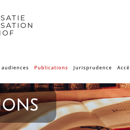
SSATIE
SSATION
HOF
 audiences
Publications
Jurisprudence
Accé
ions