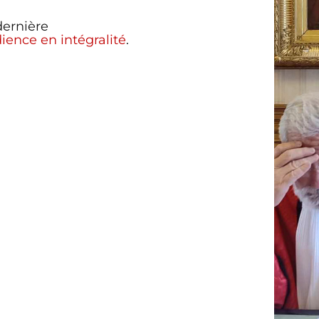
dernière
dience en intégralité
.