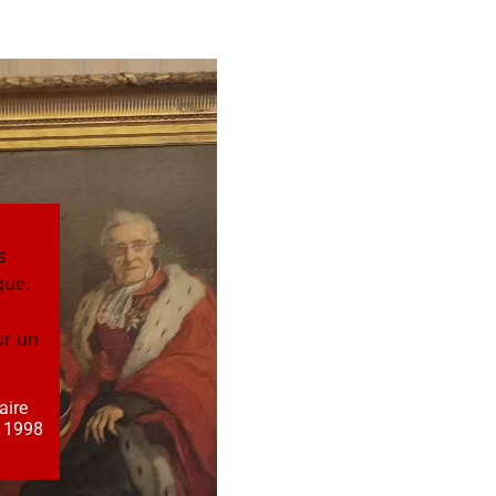
s
que.
ur un
aire
e 1998