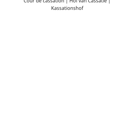
​Cour de cassation | Hof van Cassatie |
Kassationshof